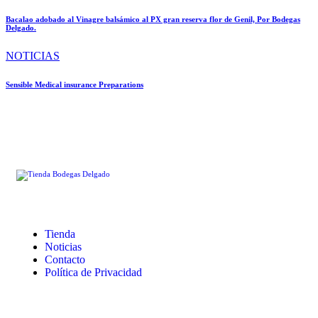
Bacalao adobado al Vinagre balsámico al PX gran reserva flor de Genil, Por Bodegas
Delgado.
NOTICIAS
Sensible Medical insurance Preparations
Tienda
Noticias
Contacto
Política de Privacidad