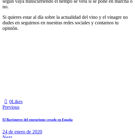
según vaya transcurriendo el tiempo se verá si se pone en marcha o
no.
Si quieres estar al día sobre la actualidad del vino y el vinagre no
dudes en seguirnos en nuestras redes sociales y contarnos tu
opinión.
0
Likes
Previous
El Barómetro del enoturismo creado en España
24 de enero de 2020
Next