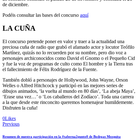
de diciembre.
Podéis consultar las bases del concurso
aquí
LA CUÑA
El concurso pretende poner en valor y traer a la actualidad una
preciosa cuña de radio que grabó el afamado actor y locutor Teófilo
Martínez, quizás no lo recuerden por su nombre, pero dio voz a
personajes archiconocidos como David el Gnomo o el Pequeño Cid
y fue la voz de programas de culto como El hombre y la Tierra tras
el fallecimiento de Félix Rodríguez de la Fuente.
También dobló a personajes de Hollywood, John Wayne, Orson
Welles o Alfred Hitchcock y participó en las mejores series de
dibujos animados, ‘la vuelta al mundo en 80 días’, ‘La abeja Maya’,
‘Erase una vez…’ o ‘Los caballeros del Zodíaco’. Toda una carrera
a la que desde este rinconcito queremos homenajear humildemente.
Disfruten la cuña!
0
Likes
Previous
Resumen de nuestra participación en la #taberna2punto0 de Bodegas Mezquita