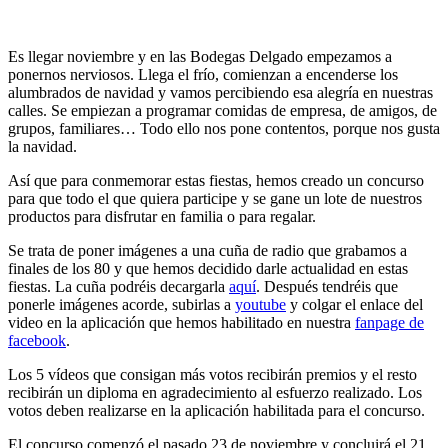
Es llegar noviembre y en las Bodegas Delgado empezamos a
ponernos nerviosos. Llega el frío, comienzan a encenderse los
alumbrados de navidad y vamos percibiendo esa alegría en nuestras
calles. Se empiezan a programar comidas de empresa, de amigos, de
grupos, familiares… Todo ello nos pone contentos, porque nos gusta
la navidad.
Así que para conmemorar estas fiestas, hemos creado un concurso
para que todo el que quiera participe y se gane un lote de nuestros
productos para disfrutar en familia o para regalar.
Se trata de poner imágenes a una cuña de radio que grabamos a
finales de los 80 y que hemos decidido darle actualidad en estas
fiestas. La cuña podréis decargarla
aquí
. Después tendréis que
ponerle imágenes acorde, subirlas a
youtube
y colgar el enlace del
video en la aplicación que hemos habilitado en nuestra
fanpage de
facebook
.
Los 5 vídeos que consigan más votos recibirán premios y el resto
recibirán un diploma en agradecimiento al esfuerzo realizado. Los
votos deben realizarse en la aplicación habilitada para el concurso.
El concurso comenzó el pasado 23 de noviembre y concluirá el 21