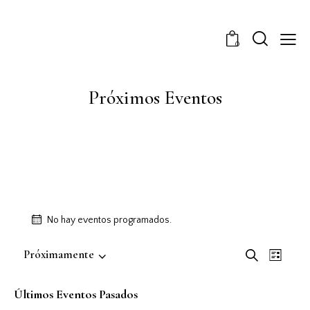
0
Próximos Eventos
No hay eventos programados.
N
N
Próximamente
B
L
a
u
a
S
i
s
v
s
e
v
c
Últimos Eventos Pasados
t
e
l
e
a