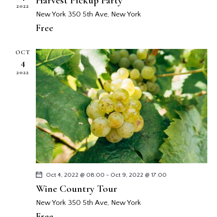
Harvest Pickup Party
v
2022
n
New York
350 5th Ave, New York
i
t
Free
s
o
t
OCT
a
4
s
2022
d
e
E
v
e
n
t
o
Oct 4, 2022 @ 08:00
-
Oct 9, 2022 @ 17:00
s
Wine Country Tour
New York
350 5th Ave, New York
Free