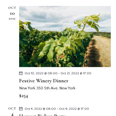
a
g
r
e
g
OCT
a
c
a
10
c
c
c
2022
i
i
i
ó
o
ó
n
n
n
d
a
d
e
r
e
v
f
b
i
e
s
ú
c
t
h
s
Oct 10, 2022 @ 08:00
-
Oct 21, 2022 @ 17:00
a
a
q
Festive Winery Dinner
s
.
u
New York
350 5th Ave, New York
d
e
$254
e
d
E
a
v
OCT
Oct 4, 2022 @ 08:00
-
Oct 9, 2022 @ 17:00
y
4
e