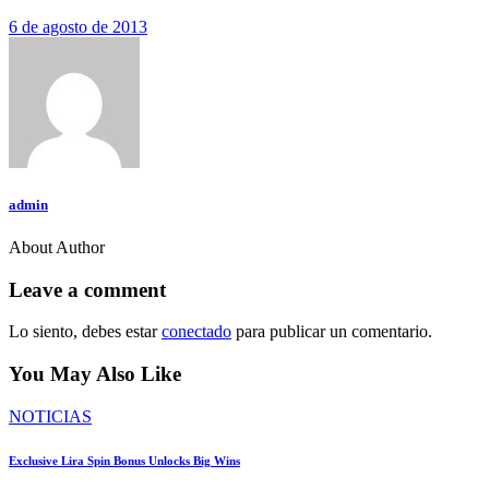
6 de agosto de 2013
admin
About Author
facebook-
twitter-
dribble-
instagram
1
new
new
Leave a comment
Lo siento, debes estar
conectado
para publicar un comentario.
You May Also Like
NOTICIAS
Exclusive Lira Spin Bonus Unlocks Big Wins