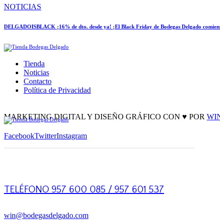
NOTICIAS
DELGADOISBLACK ¡16% de dto. desde ya! ¡El Black Friday de Bodegas Delgado comienza
Tienda
Noticias
Contacto
Política de Privacidad
facebook-
twitter-
instagram
1
new
MARKETING DIGITAL Y DISEÑO GRÁFICO CON ♥ POR
WI
Facebook
Twitter
Instagram
TELÉFONO 957 600 085 / 957 601 537
win@bodegasdelgado.com