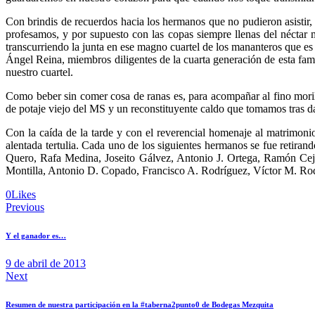
Con brindis de recuerdos hacia los hermanos que no pudieron asistir,
profesamos, y por supuesto con las copas siempre llenas del néctar
transcurriendo la junta en ese magno cuartel de los mananteros que 
Ángel Reina, miembros diligentes de la cuarta generación de esta fam
nuestro cuartel.
Como beber sin comer cosa de ranas es, para acompañar al fino morile
de potaje viejo del MS y un reconstituyente caldo que tomamos tras d
Con la caída de la tarde y con el reverencial homenaje al matrimon
alentada tertulia. Cada uno de los siguientes hermanos se fue reti
Quero, Rafa Medina, Joseito Gálvez, Antonio J. Ortega, Ramón Ce
Montilla, Antonio D. Copado, Francisco A. Rodríguez, Víctor M. Rodr
0
Likes
Navegación
Previous
de
Y el ganador es…
entradas
9 de abril de 2013
Next
Resumen de nuestra participación en la #taberna2punto0 de Bodegas Mezquita