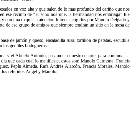
resados en voz alta y que salen de lo más profundo del cariño que nos
 en ese recinto de “El vino nos une, la hermandad nos embriaga” fue
to y con una exquisita atención fuimos acogidos por Manolo Delgado y
rte de ese grupo de amigos que siempre tendrán un sitio en la mesa de
e de jamón y queso, ensaladilla rusa, tortillon de patatas, escudilla
n los gentiles bodegueros.
ía y el Abuelo Antonio, pasamos a nuestro cuartel para continuar la
día que cada cual lo manifieste, estos son: Manolo Carmona, Francis
guez, Pepín Almeda, Rafa Andrés Alarcón, Francis Morales, Manolo
 los referidos Ángel y Manolo.