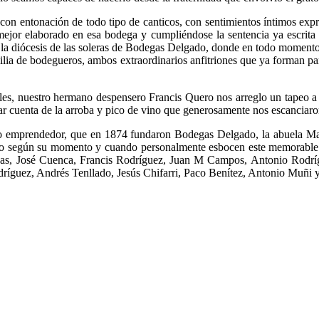
 con entonación de todo tipo de canticos, con sentimientos íntimos exp
 mejor elaborado en esa bodega y cumpliéndose la sentencia ya escrita
es la diócesis de las soleras de Bodegas Delgado, donde en todo momen
ilia de bodegueros, ambos extraordinarios anfitriones que ya forman pa
s, nuestro hermano despensero Francis Quero nos arreglo un tapeo a bas
ar cuenta de la arroba y pico de vino que generosamente nos escanciaro
io emprendedor, que en 1874 fundaron Bodegas Delgado, la abuela Mar
rando según su momento y cuando personalmente esbocen este memorable 
jas, José Cuenca, Francis Rodríguez, Juan M Campos, Antonio Rodrí
íguez, Andrés Tenllado, Jesús Chifarri, Paco Benítez, Antonio Muñi y