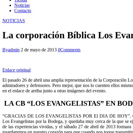
Noticias
Contacto
facebook-
twitter-
instagram
NOTICIAS
1
new
La corporación Bíblica Los Evan
By
admin
2 de mayo de 2013
0
Comments
Enlace original
El pasado 26 de abril una amplia representación de la Corporación Lo
admiradores y defensores. Pero mejor, que nos lo cuenten ellos mismos
en el enlace de arriba junto a otras imágenes del evento.
LA CB “LOS EVANGELISTAS” EN B
“GRACIAS DE LOS EVANGELISTAS POR El DIA DE HOY”. Con este men
Los Evangelistas por la Bodega, y quedaba muy cerca de la que se eje
de las experiencias vividas, y el sábado 27 de abril de 2013 formar
guardaremos en nuestro corazón para que cuando nos toque transmitir