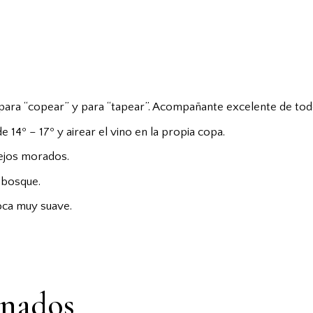
para “copear” y para “tapear”. Acompañante excelente de todo
14º – 17º y airear el vino en la propia copa.
lejos morados.
 bosque.
oca muy suave.
onados