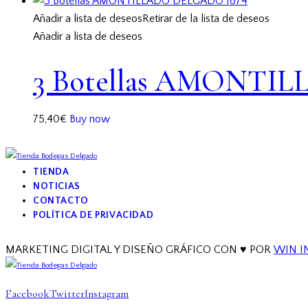
Añadir a lista de deseos
Retirar de la lista de deseos
Añadir a lista de deseos
3 Botellas AMONTI
75,40
€
Buy now
TIENDA
NOTICIAS
CONTACTO
POLÍTICA DE PRIVACIDAD
facebook-
twitter-
instagram
MARKETING DIGITAL Y DISEÑO GRÁFICO CON ♥ POR
WIN I
1
new
Facebook
Twitter
Instagram