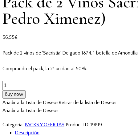
Pack de 2 Vinos Sacr
Pedro Ximenez)
56,55
€
Pack de 2 vinos de ‘Sacristía’ Delgado 1874. 1 botella de Amonti
Comprando el pack, la 2ª unidad al 50%.
Pack
de
Buy now
2
Añadir a la Lista de Deseos
Retirar de la lista de Deseos
Vinos
Añadir a la Lista de Deseos
Sacristía
Delgado
Categoría:
PACKS Y OFERTAS
Product ID:
19819
1874
Descripción