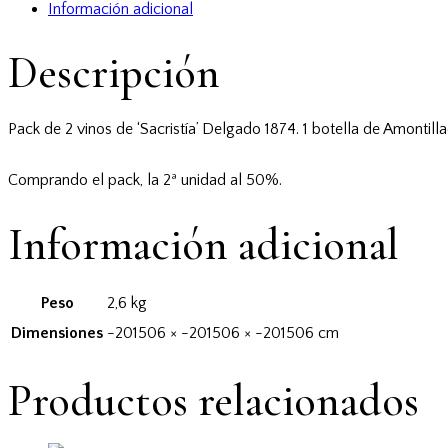
(Amontillado
Información adicional
Natural
Descripción
+
Pedro
Ximenez)
Pack de 2 vinos de ‘Sacristía’ Delgado 1874. 1 botella de Amonti
cantidad
Comprando el pack, la 2ª unidad al 50%.
Información adicional
Peso
2,6 kg
Dimensiones
-201506 × -201506 × -201506 cm
Productos relacionados