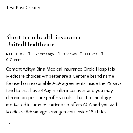
Test Post Created
Short term health insurance
UnitedHealthcare
NOTICIAS
18 horas ago
9
Views
0
Likes
0
Comments
Content Aditya Birla Medical insurance Circle Hospitals
Medicare choices Ambetter are a Centene brand name
focused on reasonable ACA agreements inside the 29 says,
tend to that have 4Aug health incentives and you may
chronic proper care professionals. That it technology-
motivated insurance carrier also offers ACA and you will
Medicare Advantage arrangements inside 18 states.…