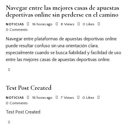
Navegar entre las mejores casas de apuestas
deportivas online sin perderse en el camino
NOTICIAS
16 horas ago
8
Views
0
Likes
0
Comments
Navegar entre plataformas de apuestas deportivas online
puede resultar confuso sin una orientación clara,
especialmente cuando se busca fiabilidad y facilidad de uso
entre las mejores casas de apuestas deportivas online.
Test Post Created
NOTICIAS
16 horas ago
7
Views
0
Likes
0
Comments
Test Post Created