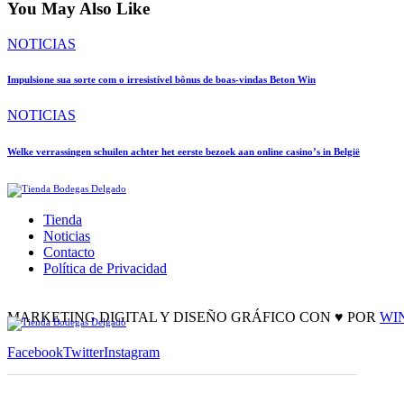
You May Also Like
NOTICIAS
Impulsione sua sorte com o irresistível bônus de boas-vindas Beton Win
NOTICIAS
Welke verrassingen schuilen achter het eerste bezoek aan online casino’s in België
Tienda
Noticias
Contacto
Política de Privacidad
facebook-
twitter-
instagram
1
new
MARKETING DIGITAL Y DISEÑO GRÁFICO CON ♥ POR
WI
Facebook
Twitter
Instagram