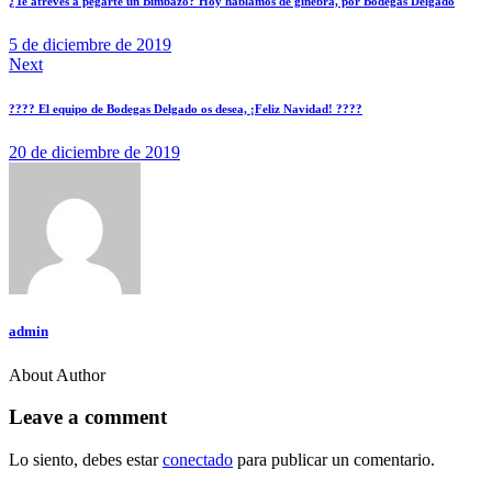
¿Te atreves a pegarte un Bimbazo? Hoy hablamos de ginebra, por Bodegas Delgado
entradas
5 de diciembre de 2019
Next
???? El equipo de Bodegas Delgado os desea, ¡Feliz Navidad! ????
20 de diciembre de 2019
admin
About Author
facebook-
twitter-
dribble-
instagram
1
new
new
Leave a comment
Lo siento, debes estar
conectado
para publicar un comentario.