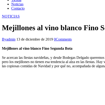
Noticias
Contacto
facebook-
twitter-
instagram
NOTICIAS
1
new
Mejillones al vino blanco Fino
By
admin
13 de diciembre de 2019
0
Comments
Mejillones al vino blanco Fino Segunda Bota
Se acercan las fiestas navideñas, y desde Bodegas Delgado queremos o
pero los mejillones no tienen esa tendencia al alza en las fiestas. Hay
las copiosas comidas de Navidad y por qué no, acompañada de alguna