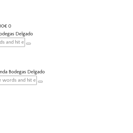
00€
0