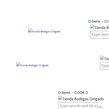
0 items
-
0,
0 items
-
0,00€
0