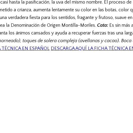
 casi hasta la pasificación, la uva del mismo nombre. El proceso de
ometido a crianza, aumenta lentamente su color en las botas, color 
una verdadera fiesta para los sentidos, fragante y frutoso, suave 
sea la Denominación de Origen Montilla-Moriles.
Cata:
Es sin más a
vanta los ánimos cansados y ayuda a recuperar fuerzas tras una larg
orneado), toques de solera compleja (avellanas y cacao). Boc
A TÉCNICA EN ESPAÑOL
DESCARGA AQUÍ LA FICHA TÉCNICA E