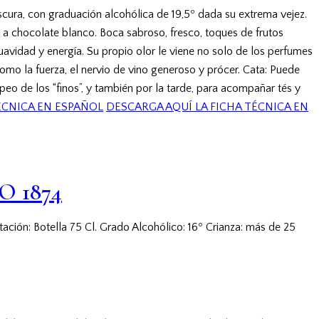
cura, con graduación alcohólica de 19,5º dada su extrema vejez.
 a chocolate blanco. Boca sabroso, fresco, toques de frutos
suavidad y energía. Su propio olor le viene no solo de los perfumes
 como la fuerza, el nervio de vino generoso y prócer. Cata: Puede
o de los “finos”, y también por la tarde, para acompañar tés y
ÉCNICA EN ESPAÑOL
DESCARGA AQUÍ LA FICHA TÉCNICA EN
O 1874
ción: Botella 75 Cl. Grado Alcohólico: 16º Crianza: más de 25