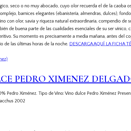
ico, seco o no muy abocado, cuyo olor recuerda el de la caoba os
plejo, barnices elegantes (ebanistería, almendras, dulces), fondo
 Vino con olor, savia y riqueza natural extraordinaria, compendio de 
ambién de buena parte de las cualidades esenciales de su ser vínico,
eritivo. Su momento es precisamente a media mañana, antes del cope
io de las últimas horas de la noche.
DESCARGA AQUÍ LA FICHA T
 DULCE PEDRO XIMENEZ DELGAD
0% Pedro Ximénez. Tipo de Vino: Vino dulce Pedro Ximénez Presenta
 Bacchus 2002