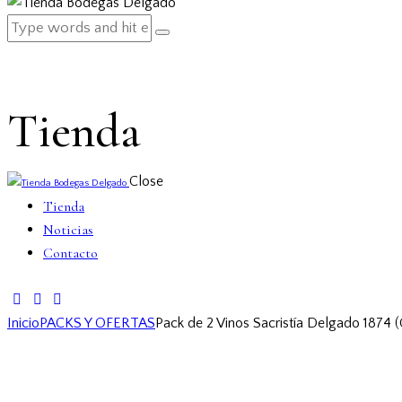
Tienda
Close
Tienda
Noticias
Contacto
facebook-
twitter-
instagram
1
new
Inicio
PACKS Y OFERTAS
Pack de 2 Vinos Sacristía Delgado 1874 