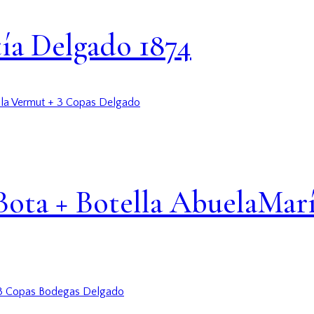
tía Delgado 1874
ota + Botella AbuelaMarí