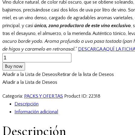
Vino dulce natural, de color rubí oscuro, que se obtiene soleando,
bajísimos, precisándose casi dos kilos de uva por litro de vino. S
miel, es un vino denso, cargado de agradables aromas varietales, 
principal, y casi
única, zona productora de este vino exclusivo
, 
tras el desayuno, el almuerzo, o la merienda. Auténtico tónico, le
oscuro borde yodo. Aroma profundo a uva pasa tostada (pan h
de higos y caramelo en retronasal.”
DESCARGA AQUÍ LA FICH
Pack
de
Buy now
2
Añadir a la Lista de Deseos
Retirar de la lista de Deseos
Vinos
Añadir a la Lista de Deseos
Sacristía
Delgado
Categoría:
PACKS Y OFERTAS
Product ID:
22318
1874
Descripción
(Oloroso
Información adicional
+
Descripción
Pedro
Ximénez)