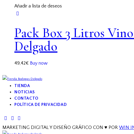
Añadir a lista de deseos
Pack Box 3 Litros Vino
Delgado
49,42
€
Buy now
TIENDA
NOTICIAS
CONTACTO
POLÍTICA DE PRIVACIDAD
facebook-
twitter-
instagram
1
new
MARKETING DIGITAL Y DISEÑO GRÁFICO CON ♥ POR
WIN I