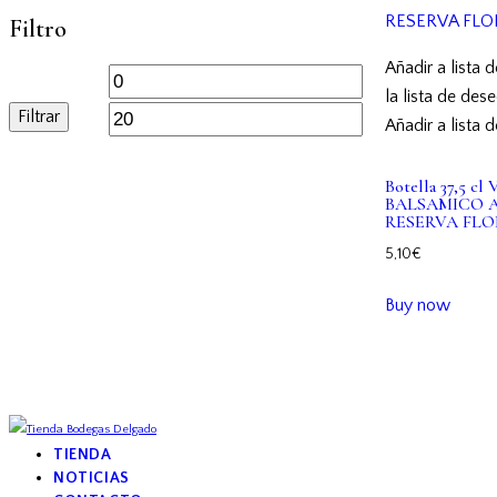
Filtro
Añadir a lista 
Precio
Precio
la lista de des
Filtrar
mínimo
máximo
Añadir a lista 
Botella 37,5 c
BALSAMICO A
RESERVA FLO
5,10
€
Buy now
TIENDA
NOTICIAS