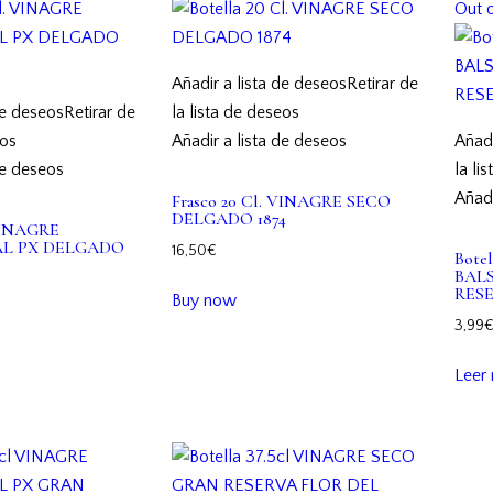
Out o
Añadir a lista de deseos
Retirar de
de deseos
Retirar de
la lista de deseos
eos
Añadir a lista de deseos
Añadi
de deseos
la li
Añadi
Frasco 20 Cl. VINAGRE SECO
DELGADO 1874
 VINAGRE
AL PX DELGADO
16,50
€
Bote
BAL
RESE
Buy now
3,99
Leer