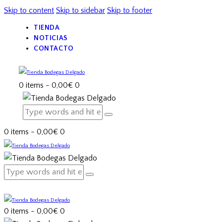
Skip to content
Skip to sidebar
Skip to footer
TIENDA
NOTICIAS
CONTACTO
0 items
-
0,00€
0
0 items
-
0,00€
0
0 items
-
0,00€
0