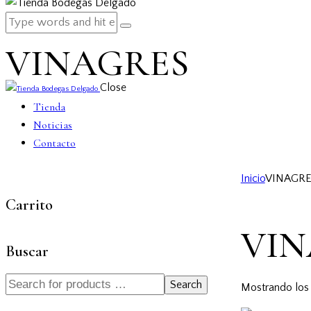
VINAGRES
Close
Tienda
Noticias
Contacto
facebook-
twitter-
instagram
Inicio
VINAGR
1
new
Carrito
VIN
Buscar
Search
Mostrando los 