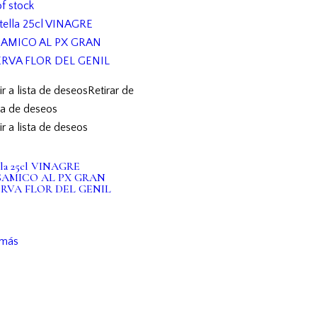
f stock
r a lista de deseos
Retirar de
sta de deseos
r a lista de deseos
lla 25cl VINAGRE
SAMICO AL PX GRAN
RVA FLOR DEL GENIL
€
 más