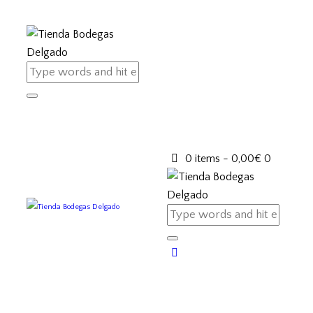
0 items
-
0,00€
0